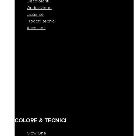
Decoloranti
Ondulazione
Lisciante
Prodotti tecnici
Accessori
Tutte le colorazioni
Colorazione permanente
Colorazione permanente rapida
Colorazione tono su tono
Colorazione demi-permanente
Colorazione a pigmento diretto
Maschere coloranti
Decoloranti
Ondulazione
Lisciante
Prodotti tecnici
Accessori
COLORE & TECNICI
Glow One