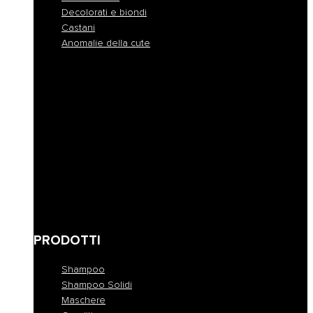
Decolorati e biondi
Castani
Anomalie della cute
Normali
Colorati
Crespi e indisciplinati
Disidratati
Secchi
Fini e privi di volume
Danneggiati
Ricci e mossi
Decolorati e biondi
Castani
Anomalie della cute
PRODOTTI
Shampoo
Shampoo Solidi
Maschere