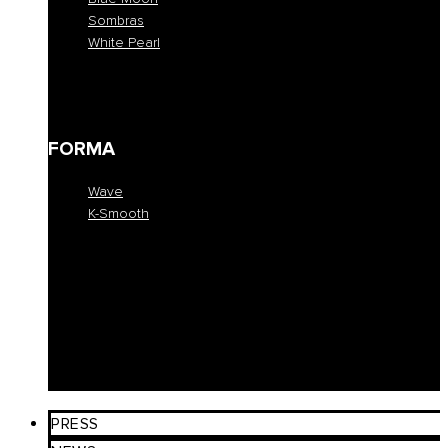
Sombras
White Pearl
Blue Moon
Sombras
White Pearl
FORMA
Wave
K-Smooth
Wave
K-Smooth
EDUCATION
COLLEZIONE
SALONI
PRESS