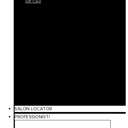
Gift Card
Colorlife
Cool Brunette
Freedom
Icy Blond
K-Smooth
Hydra
Nutro
Regeneration
Volume
Timeless
Curl
Make Up
Beach
Scalp Care
Styling
Gift Card
SALON LOCATOR
PROFESSIONISTI