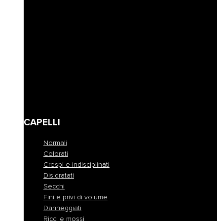
Riempimento
Ravviva colore
Corposità
Anti-caduta
Seboregolatore
Lenire e calmare
Modellare e fissare
Definire
Detersione frequente
Travel size
CAPELLI
Normali
Colorati
Crespi e indisciplinati
Disidratati
Secchi
Fini e privi di volume
Danneggiati
Ricci e mossi