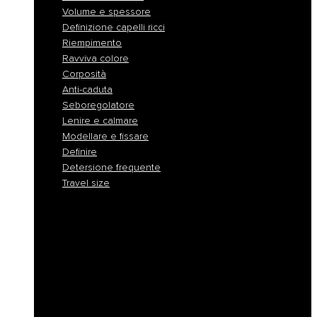
Volume e spessore
Definizione capelli ricci
Riempimento
Ravviva colore
Corposità
Anti-caduta
Seboregolatore
Lenire e calmare
Modellare e fissare
Definire
Detersione frequente
Travel size
Liscio e disciplina
Idratazione
Nutrimento
Antigiallo e cura biondo
Ricostruzione
Protezione colore
Volume e spessore
Definizione capelli ricci