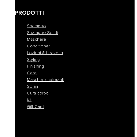
Anomalie della cute
PRODOTTI
Shampoo
Shampoo Solidi
Maschere
Conditioner
Lozioni & Leave-in
Styling
Finishing
Cere
Maschere coloranti
Solari
Cura corpo
Kit
Gift Card
Shampoo
Shampoo Solidi
Maschere
Conditioner