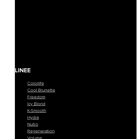
Lozioni & Leave-in
Styling
Finishing
Cere
Maschere coloranti
Solari
Cura corpo
Kit
Gift Card
LINEE
Colorlife
Cool Brunette
Freedom
Icy Blond
K-Smooth
Hydra
Nutro
Regeneration
Volume