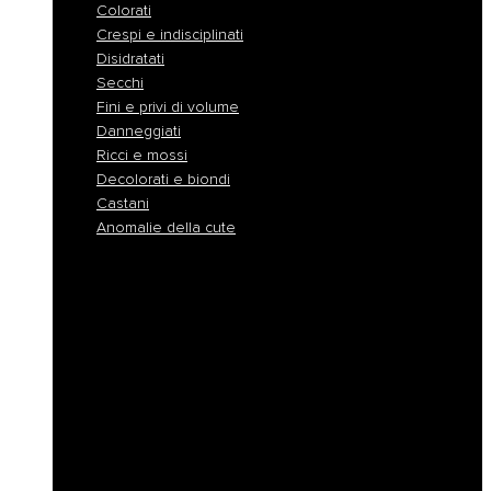
Colorati
Crespi e indisciplinati
Disidratati
Secchi
Fini e privi di volume
Danneggiati
Ricci e mossi
Decolorati e biondi
Castani
Anomalie della cute
Normali
Colorati
Crespi e indisciplinati
Disidratati
Secchi
Fini e privi di volume
Danneggiati
Ricci e mossi
Decolorati e biondi
Castani