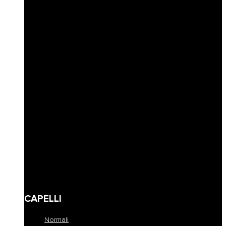
Idratazione
Nutrimento
Antigiallo e cura biondo
Ricostruzione
Protezione colore
Volume e spessore
Definizione capelli ricci
Riempimento
Ravviva colore
Corposità
Anti-caduta
Seboregolatore
Lenire e calmare
Modellare e fissare
Definire
Detersione frequente
Travel size
CAPELLI
Normali