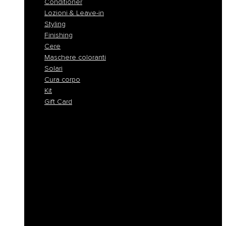
Conditioner
Lozioni & Leave-in
Styling
Finishing
Cere
Maschere coloranti
Solari
Cura corpo
Kit
Gift Card
Shampoo
Shampoo Solidi
Maschere
Conditioner
Lozioni & Leave-in
Styling
Finishing
Cere
Maschere coloranti
Solari
Cura corpo