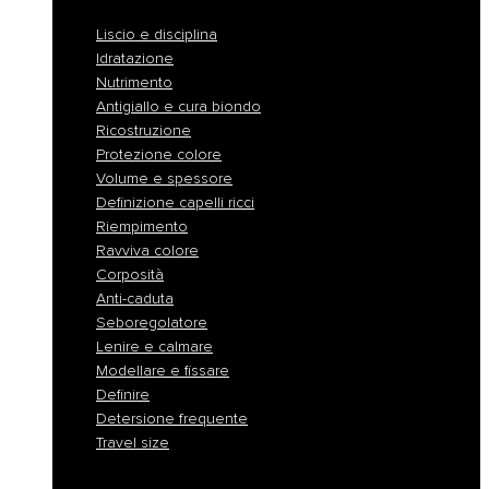
Liscio e disciplina
Idratazione
Nutrimento
Antigiallo e cura biondo
Ricostruzione
Protezione colore
Volume e spessore
Definizione capelli ricci
Riempimento
Ravviva colore
Corposità
Anti-caduta
Seboregolatore
Lenire e calmare
Modellare e fissare
Definire
Detersione frequente
Travel size
Liscio e disciplina