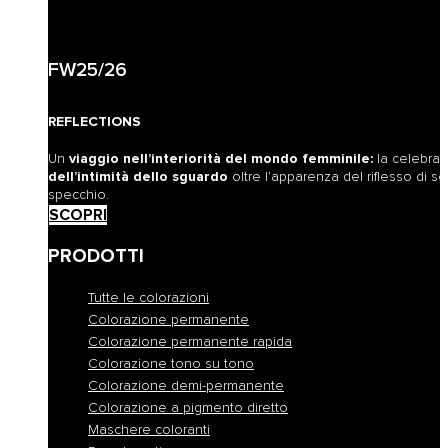
FW25/26
REFLECTIONS
Un
viaggio nell’interiorità del mondo femminile:
la celebra
dell’intimità dello sguardo
oltre l’apparenza del riflesso di sé
specchio.
SCOPRI
PRODOTTI
Tutte le colorazioni
Colorazione permanente
Colorazione permanente rapida
Colorazione tono su tono
Colorazione demi-permanente
Colorazione a pigmento diretto
Maschere coloranti