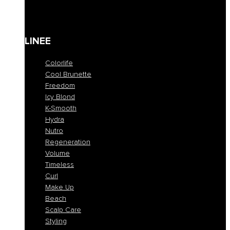
Kit
Gift Card
LINEE
Colorlife
Cool Brunette
Freedom
Icy Blond
K-Smooth
Hydra
Nutro
Regeneration
Volume
Timeless
Curl
Make Up
Beach
Scalp Care
Styling