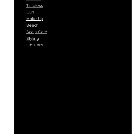
Timeless
Curl
Make Up
Beach
Scalp Care
Styling
Gift Card
Colorlife
Cool Brunette
Freedom
Icy Blond
K-Smooth
Hydra
Nutro
Regeneration
Volume
Timeless
Curl
Make Up
Beach