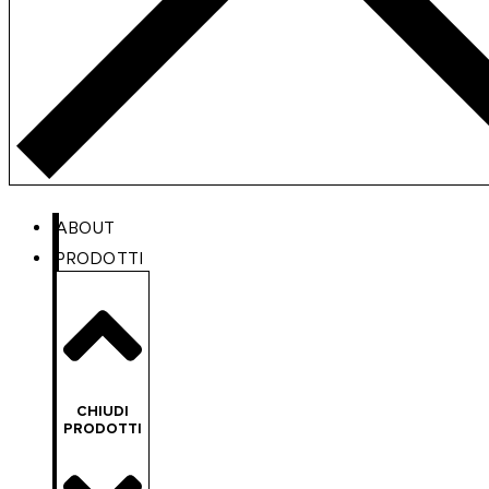
ABOUT
PRODOTTI
CHIUDI
PRODOTTI