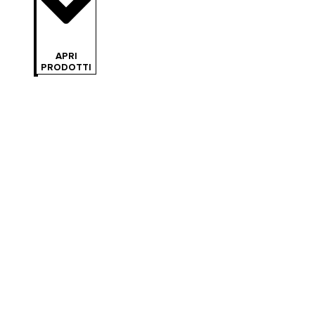
APRI
PRODOTTI
NOVITÀ