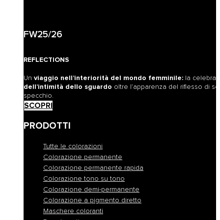
FW25/26
REFLECTIONS
Un
viaggio nell’interiorità del mondo femminile:
la celebra
dell’intimità dello sguardo
oltre l’apparenza del riflesso di sé
specchio.
SCOPRI
PRODOTTI
Tutte le colorazioni
Colorazione permanente
Colorazione permanente rapida
Colorazione tono su tono
Colorazione demi-permanente
Colorazione a pigmento diretto
Maschere coloranti