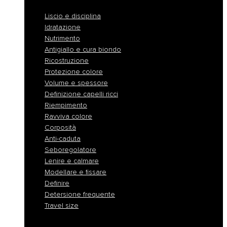
Liscio e disciplina
Idratazione
Nutrimento
Antigiallo e cura biondo
Ricostruzione
Protezione colore
Volume e spessore
Definizione capelli ricci
Riempimento
Ravviva colore
Corposità
Anti-caduta
Seboregolatore
Lenire e calmare
Modellare e fissare
Definire
Detersione frequente
Travel size
Liscio e disciplina