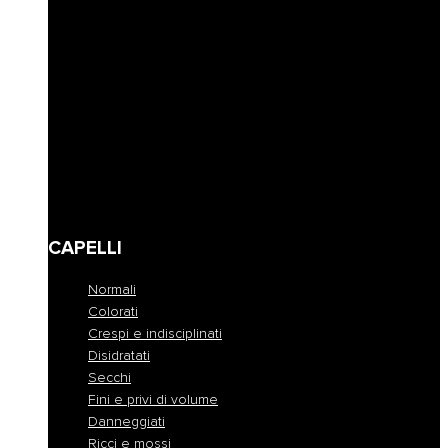
Riempimento
Ravviva colore
Corposità
Anti-caduta
Seboregolatore
Lenire e calmare
Modellare e fissare
Definire
Detersione frequente
Travel size
CAPELLI
Normali
Colorati
Crespi e indisciplinati
Disidratati
Secchi
Fini e privi di volume
Danneggiati
Ricci e mossi