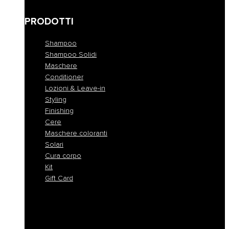
Anomalie della cute
PRODOTTI
Shampoo
Shampoo Solidi
Maschere
Conditioner
Lozioni & Leave-in
Styling
Finishing
Cere
Maschere coloranti
Solari
Cura corpo
Kit
Gift Card
Shampoo
Shampoo Solidi
Maschere
Conditioner