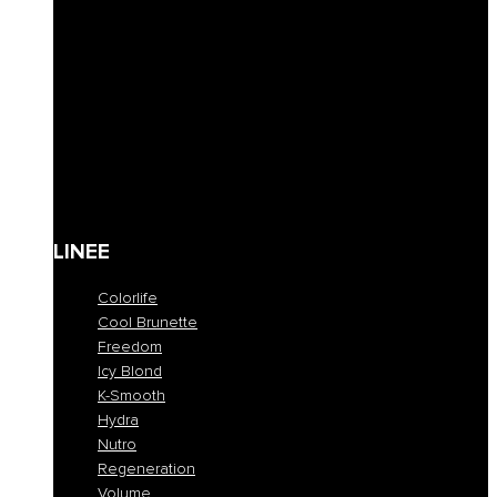
Lozioni & Leave-in
Styling
Finishing
Cere
Maschere coloranti
Solari
Cura corpo
Kit
Gift Card
LINEE
Colorlife
Cool Brunette
Freedom
Icy Blond
K-Smooth
Hydra
Nutro
Regeneration
Volume