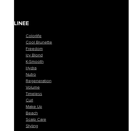
Kit
Gift Card
LINEE
Colorlife
Cool Brunette
Freedom
Icy Blond
K-Smooth
Hydra
Nutro
Regeneration
Volume
Timeless
Curl
Make Up
Beach
Scalp Care
Styling