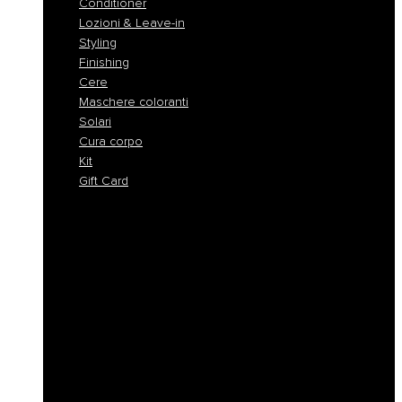
Conditioner
Lozioni & Leave-in
Styling
Finishing
Cere
Maschere coloranti
Solari
Cura corpo
Kit
Gift Card
Shampoo
Shampoo Solidi
Maschere
Conditioner
Lozioni & Leave-in
Styling
Finishing
Cere
Maschere coloranti
Solari
Cura corpo