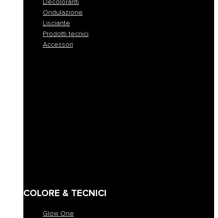
Decoloranti
Ondulazione
Lisciante
Prodotti tecnici
Accessori
Tutte le colorazioni
Colorazione permanente
Colorazione permanente rapida
Colorazione tono su tono
Colorazione demi-permanente
Colorazione a pigmento diretto
Maschere coloranti
Decoloranti
Ondulazione
Lisciante
Prodotti tecnici
Accessori
COLORE & TECNICI
Glow One