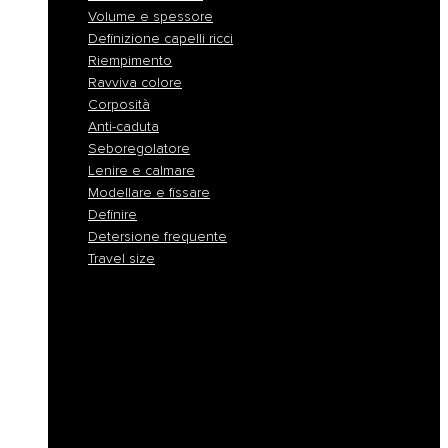
Volume e spessore
Definizione capelli ricci
Riempimento
Ravviva colore
Corposità
Anti-caduta
Seboregolatore
Lenire e calmare
Modellare e fissare
Definire
Detersione frequente
Travel size
Liscio e disciplina
Idratazione
Nutrimento
Antigiallo e cura biondo
Ricostruzione
Protezione colore
Volume e spessore
Definizione capelli ricci