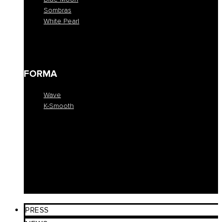
Sombras
White Pearl
Blue Moon
Sombras
White Pearl
FORMA
Wave
K-Smooth
Wave
K-Smooth
EDUCATION
COLLEZIONE
SALONI
PRESS