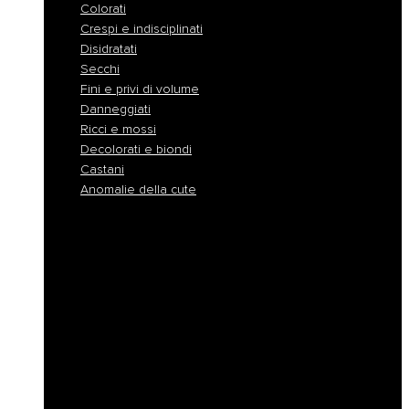
Colorati
Crespi e indisciplinati
Disidratati
Secchi
Fini e privi di volume
Danneggiati
Ricci e mossi
Decolorati e biondi
Castani
Anomalie della cute
Normali
Colorati
Crespi e indisciplinati
Disidratati
Secchi
Fini e privi di volume
Danneggiati
Ricci e mossi
Decolorati e biondi
Castani