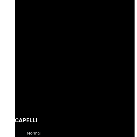
Idratazione
Nutrimento
Antigiallo e cura biondo
Ricostruzione
Protezione colore
Volume e spessore
Definizione capelli ricci
Riempimento
Ravviva colore
Corposità
Anti-caduta
Seboregolatore
Lenire e calmare
Modellare e fissare
Definire
Detersione frequente
Travel size
CAPELLI
Normali