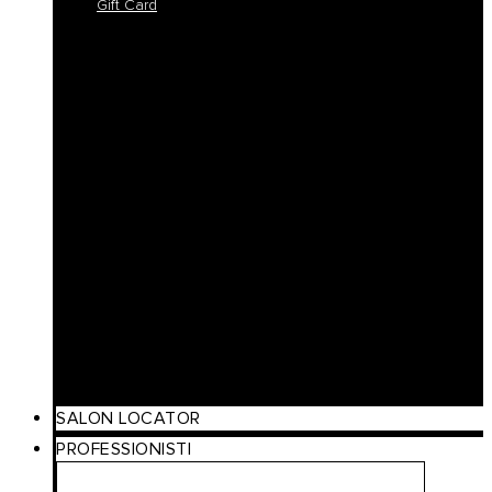
Gift Card
Colorlife
Cool Brunette
Freedom
Icy Blond
K-Smooth
Hydra
Nutro
Regeneration
Volume
Timeless
Curl
Make Up
Beach
Scalp Care
Styling
Gift Card
SALON LOCATOR
PROFESSIONISTI