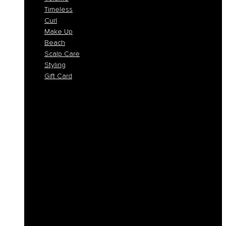
Timeless
Curl
Make Up
Beach
Scalp Care
Styling
Gift Card
Colorlife
Cool Brunette
Freedom
Icy Blond
K-Smooth
Hydra
Nutro
Regeneration
Volume
Timeless
Curl
Make Up
Beach