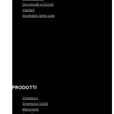
Decolorati e biondi
Castani
Anomalie della cute
Normali
Colorati
Crespi e indisciplinati
Disidratati
Secchi
Fini e privi di volume
Danneggiati
Ricci e mossi
Decolorati e biondi
Castani
Anomalie della cute
PRODOTTI
Shampoo
Shampoo Solidi
Maschere