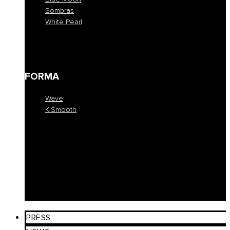
Sombras
White Pearl
Blue Moon
Sombras
White Pearl
FORMA
Wave
K-Smooth
Wave
K-Smooth
EDUCATION
COLLEZIONE
SALONI
PRESS