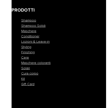
Anomalie della cute
PRODOTTI
Shampoo
Shampoo Solidi
Maschere
Conditioner
Lozioni & Leave-in
Styling
Finishing
Cere
Maschere coloranti
Solari
Cura corpo
Kit
Gift Card
Shampoo
Shampoo Solidi
Maschere
Conditioner