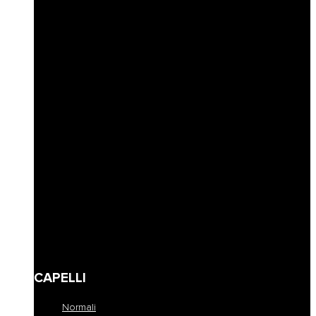
Idratazione
Nutrimento
Antigiallo e cura biondo
Ricostruzione
Protezione colore
Volume e spessore
Definizione capelli ricci
Riempimento
Ravviva colore
Corposità
Anti-caduta
Seboregolatore
Lenire e calmare
Modellare e fissare
Definire
Detersione frequente
Travel size
CAPELLI
Normali