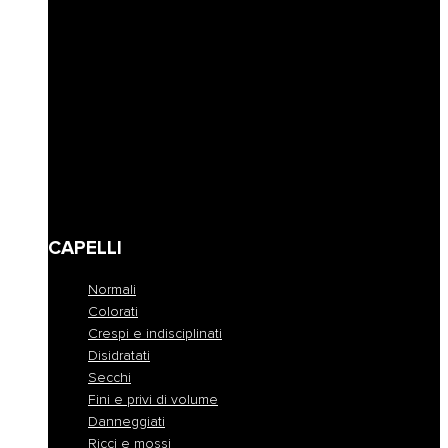
Riempimento
Ravviva colore
Corposità
Anti-caduta
Seboregolatore
Lenire e calmare
Modellare e fissare
Definire
Detersione frequente
Travel size
CAPELLI
Normali
Colorati
Crespi e indisciplinati
Disidratati
Secchi
Fini e privi di volume
Danneggiati
Ricci e mossi