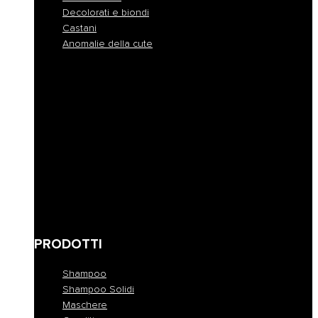
Decolorati e biondi
Castani
Anomalie della cute
Normali
Colorati
Crespi e indisciplinati
Disidratati
Secchi
Fini e privi di volume
Danneggiati
Ricci e mossi
Decolorati e biondi
Castani
Anomalie della cute
PRODOTTI
Shampoo
Shampoo Solidi
Maschere