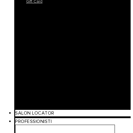
Gift Card
Colorlife
Cool Brunette
Freedom
Icy Blond
K-Smooth
Hydra
Nutro
Regeneration
Volume
Timeless
Curl
Make Up
Beach
Scalp Care
Styling
Gift Card
SALON LOCATOR
PROFESSIONISTI