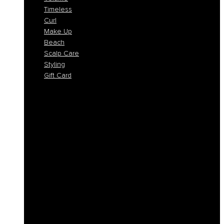
Timeless
Curl
Make Up
Beach
Scalp Care
Styling
Gift Card
Colorlife
Cool Brunette
Freedom
Icy Blond
K-Smooth
Hydra
Nutro
Regeneration
Volume
Timeless
Curl
Make Up
Beach