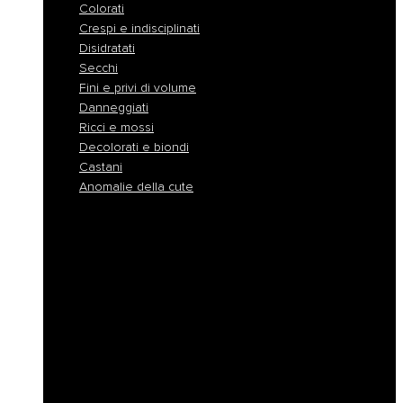
Colorati
Crespi e indisciplinati
Disidratati
Secchi
Fini e privi di volume
Danneggiati
Ricci e mossi
Decolorati e biondi
Castani
Anomalie della cute
Normali
Colorati
Crespi e indisciplinati
Disidratati
Secchi
Fini e privi di volume
Danneggiati
Ricci e mossi
Decolorati e biondi
Castani