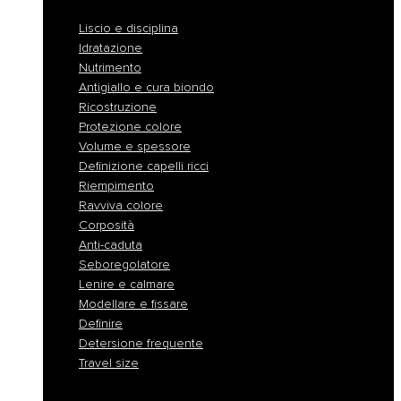
Liscio e disciplina
Idratazione
Nutrimento
Antigiallo e cura biondo
Ricostruzione
Protezione colore
Volume e spessore
Definizione capelli ricci
Riempimento
Ravviva colore
Corposità
Anti-caduta
Seboregolatore
Lenire e calmare
Modellare e fissare
Definire
Detersione frequente
Travel size
Liscio e disciplina