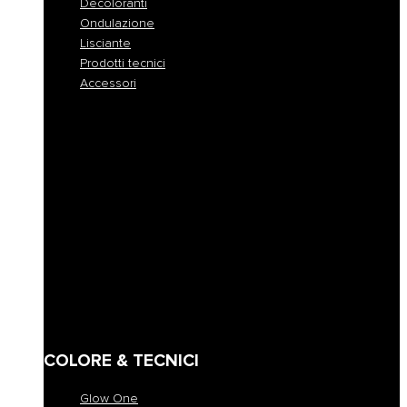
Decoloranti
Ondulazione
Lisciante
Prodotti tecnici
Accessori
Tutte le colorazioni
Colorazione permanente
Colorazione permanente rapida
Colorazione tono su tono
Colorazione demi-permanente
Colorazione a pigmento diretto
Maschere coloranti
Decoloranti
Ondulazione
Lisciante
Prodotti tecnici
Accessori
COLORE & TECNICI
Glow One