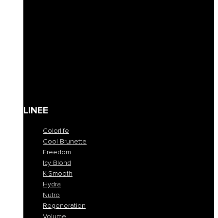
Lozioni & Leave-in
Styling
Finishing
Cere
Maschere coloranti
Solari
Cura corpo
Kit
Gift Card
LINEE
Colorlife
Cool Brunette
Freedom
Icy Blond
K-Smooth
Hydra
Nutro
Regeneration
Volume