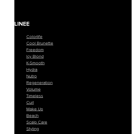
Kit
Gift Card
LINEE
Colorlife
Cool Brunette
Freedom
Icy Blond
K-Smooth
Hydra
Nutro
Regeneration
Volume
Timeless
Curl
Make Up
Beach
Scalp Care
Styling