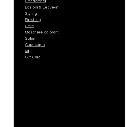
Conditioner
Lozioni & Leave-in
Styling
Finishing
Cere
Maschere coloranti
Solari
Cura corpo
Kit
Gift Card
Shampoo
Shampoo Solidi
Maschere
Conditioner
Lozioni & Leave-in
Styling
Finishing
Cere
Maschere coloranti
Solari
Cura corpo