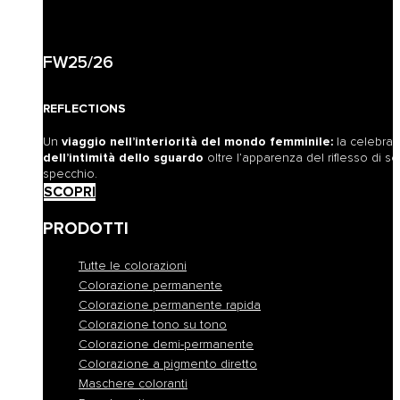
FW25/26
REFLECTIONS
Un
viaggio nell’interiorità del mondo femminile:
la celebra
dell’intimità dello sguardo
oltre l’apparenza del riflesso di sé
specchio.
SCOPRI
PRODOTTI
Tutte le colorazioni
Colorazione permanente
Colorazione permanente rapida
Colorazione tono su tono
Colorazione demi-permanente
Colorazione a pigmento diretto
Maschere coloranti