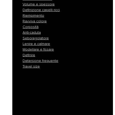
Volume e spessore
Definizione capelli ricci
Riempimento
Ravviva colore
Corposità
Anti-caduta
Seboregolatore
Lenire e calmare
Modellare e fissare
Definire
Detersione frequente
Travel size
Liscio e disciplina
Idratazione
Nutrimento
Antigiallo e cura biondo
Ricostruzione
Protezione colore
Volume e spessore
Definizione capelli ricci