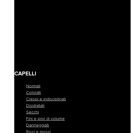
Riempimento
Ravviva colore
Corposità
Anti-caduta
Seboregolatore
Lenire e calmare
Modellare e fissare
Definire
Detersione frequente
Travel size
CAPELLI
Normali
Colorati
Crespi e indisciplinati
Disidratati
Secchi
Fini e privi di volume
Danneggiati
Ricci e mossi