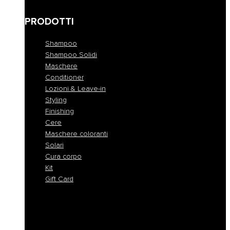
Anomalie della cute
PRODOTTI
Shampoo
Shampoo Solidi
Maschere
Conditioner
Lozioni & Leave-in
Styling
Finishing
Cere
Maschere coloranti
Solari
Cura corpo
Kit
Gift Card
Shampoo
Shampoo Solidi
Maschere
Conditioner