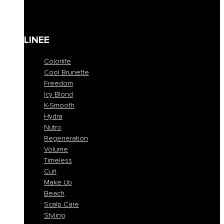
Kit
Gift Card
LINEE
Colorlife
Cool Brunette
Freedom
Icy Blond
K-Smooth
Hydra
Nutro
Regeneration
Volume
Timeless
Curl
Make Up
Beach
Scalp Care
Styling