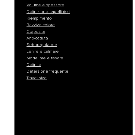
Volume e spessore
Definizione capelli ricci
Riempimento
Ravviva colore
Corposità
Anti-caduta
Seboregolatore
Lenire e calmare
Modellare e fissare
Definire
Detersione frequente
Travel size
Liscio e disciplina
Idratazione
Nutrimento
Antigiallo e cura biondo
Ricostruzione
Protezione colore
Volume e spessore
Definizione capelli ricci