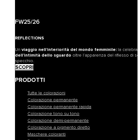
FW25/26
REFLECTIONS
Un
viaggio nell’interiorità del mondo femminile:
la celebra
dell’intimità dello sguardo
oltre l’apparenza del riflesso di sé
specchio.
SCOPRI
PRODOTTI
Tutte le colorazioni
Colorazione permanente
Colorazione permanente rapida
Colorazione tono su tono
Colorazione demi-permanente
Colorazione a pigmento diretto
Maschere coloranti