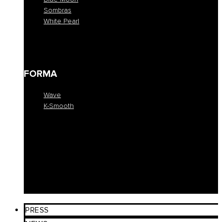
Sombras
White Pearl
Blue Moon
Sombras
White Pearl
FORMA
Wave
K-Smooth
Wave
K-Smooth
EDUCATION
COLLEZIONE
SALONI
PRESS