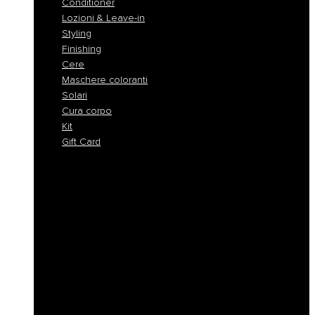
Conditioner
Lozioni & Leave-in
Styling
Finishing
Cere
Maschere coloranti
Solari
Cura corpo
Kit
Gift Card
Shampoo
Shampoo Solidi
Maschere
Conditioner
Lozioni & Leave-in
Styling
Finishing
Cere
Maschere coloranti
Solari
Cura corpo