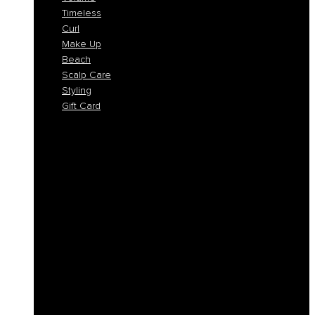
Timeless
Curl
Make Up
Beach
Scalp Care
Styling
Gift Card
Colorlife
Cool Brunette
Freedom
Icy Blond
K-Smooth
Hydra
Nutro
Regeneration
Volume
Timeless
Curl
Make Up
Beach