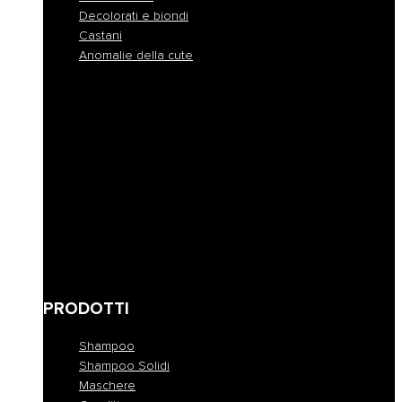
Decolorati e biondi
Castani
Anomalie della cute
Normali
Colorati
Crespi e indisciplinati
Disidratati
Secchi
Fini e privi di volume
Danneggiati
Ricci e mossi
Decolorati e biondi
Castani
Anomalie della cute
PRODOTTI
Shampoo
Shampoo Solidi
Maschere