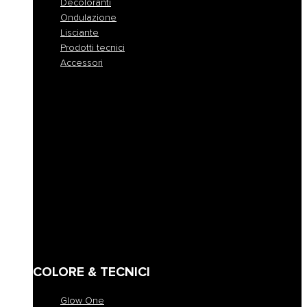
Decoloranti
Ondulazione
Lisciante
Prodotti tecnici
Accessori
Tutte le colorazioni
Colorazione permanente
Colorazione permanente rapida
Colorazione tono su tono
Colorazione demi-permanente
Colorazione a pigmento diretto
Maschere coloranti
Decoloranti
Ondulazione
Lisciante
Prodotti tecnici
Accessori
COLORE & TECNICI
Glow One