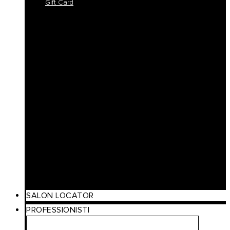
Gift Card
Colorlife
Cool Brunette
Freedom
Icy Blond
K-Smooth
Hydra
Nutro
Regeneration
Volume
Timeless
Curl
Make Up
Beach
Scalp Care
Styling
Gift Card
SALON LOCATOR
PROFESSIONISTI