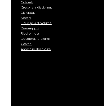
Colorati
Crespi e indisciplinati
Disidratati
Secchi
Fini e privi di volume
Danneggiati
Ricci e mossi
Decolorati e biondi
Castani
Anomalie della cute
Normali
Colorati
Crespi e indisciplinati
Disidratati
Secchi
Fini e privi di volume
Danneggiati
Ricci e mossi
Decolorati e biondi
Castani