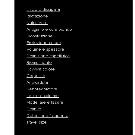
Liscio e disciplina
Idratazione
Nutrimento
Antigiallo e cura biondo
Ricostruzione
Protezione colore
Volume e spessore
Definizione capelli ricci
Riempimento
Ravviva colore
Corposità
Anti-caduta
Seboregolatore
Lenire e calmare
Modellare e fissare
Definire
Detersione frequente
Travel size
Liscio e disciplina