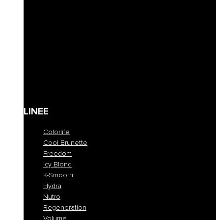
Lozioni & Leave-in
Styling
Finishing
Cere
Maschere coloranti
Solari
Cura corpo
Kit
Gift Card
LINEE
Colorlife
Cool Brunette
Freedom
Icy Blond
K-Smooth
Hydra
Nutro
Regeneration
Volume