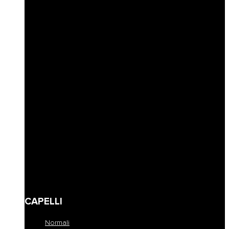
Idratazione
Nutrimento
Antigiallo e cura biondo
Ricostruzione
Protezione colore
Volume e spessore
Definizione capelli ricci
Riempimento
Ravviva colore
Corposità
Anti-caduta
Seboregolatore
Lenire e calmare
Modellare e fissare
Definire
Detersione frequente
Travel size
CAPELLI
Normali