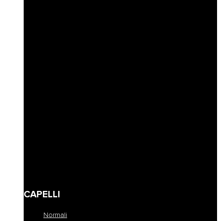
Idratazione
Nutrimento
Antigiallo e cura biondo
Ricostruzione
Protezione colore
Volume e spessore
Definizione capelli ricci
Riempimento
Ravviva colore
Corposità
Anti-caduta
Seboregolatore
Lenire e calmare
Modellare e fissare
Definire
Detersione frequente
Travel size
CAPELLI
Normali