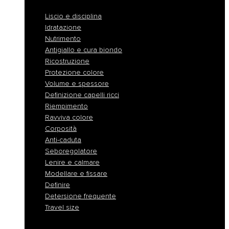
Liscio e disciplina
Idratazione
Nutrimento
Antigiallo e cura biondo
Ricostruzione
Protezione colore
Volume e spessore
Definizione capelli ricci
Riempimento
Ravviva colore
Corposità
Anti-caduta
Seboregolatore
Lenire e calmare
Modellare e fissare
Definire
Detersione frequente
Travel size
Liscio e disciplina