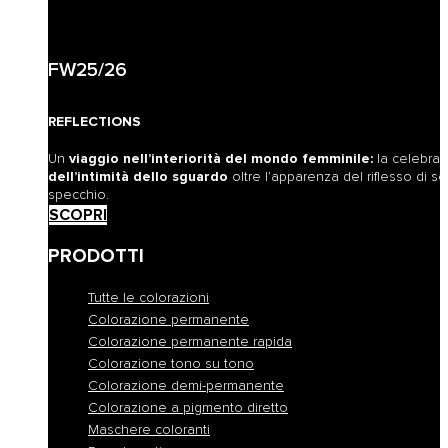
FW25/26
REFLECTIONS
Un
viaggio nell’interiorità del mondo femminile:
la celebra
dell’intimità dello sguardo
oltre l’apparenza del riflesso di sé
specchio.
SCOPRI
PRODOTTI
Tutte le colorazioni
Colorazione permanente
Colorazione permanente rapida
Colorazione tono su tono
Colorazione demi-permanente
Colorazione a pigmento diretto
Maschere coloranti