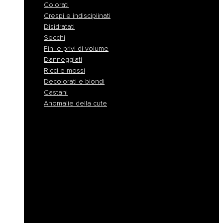
Colorati
Crespi e indisciplinati
Disidratati
Secchi
Fini e privi di volume
Danneggiati
Ricci e mossi
Decolorati e biondi
Castani
Anomalie della cute
Normali
Colorati
Crespi e indisciplinati
Disidratati
Secchi
Fini e privi di volume
Danneggiati
Ricci e mossi
Decolorati e biondi
Castani