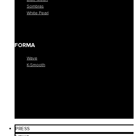
Sombras
White Pearl
Blue Moon
Sombras
White Pearl
FORMA
Wave
K-Smooth
Wave
K-Smooth
EDUCATION
COLLEZIONE
SALONI
PRESS