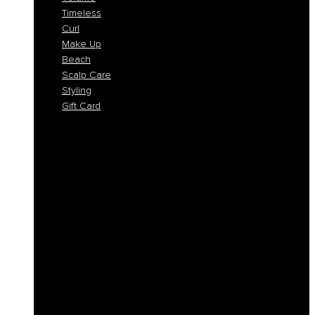
Timeless
Curl
Make Up
Beach
Scalp Care
Styling
Gift Card
Colorlife
Cool Brunette
Freedom
Icy Blond
K-Smooth
Hydra
Nutro
Regeneration
Volume
Timeless
Curl
Make Up
Beach