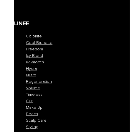
Kit
Gift Card
LINEE
Colorlife
Cool Brunette
Freedom
Icy Blond
K-Smooth
Hydra
Nutro
Regeneration
Volume
Timeless
Curl
Make Up
Beach
Scalp Care
Styling