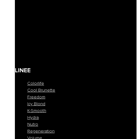
Lozioni & Leave-in
Styling
Finishing
Cere
Maschere coloranti
Solari
Cura corpo
Kit
Gift Card
LINEE
Colorlife
Cool Brunette
Freedom
Icy Blond
K-Smooth
Hydra
Nutro
Regeneration
Volume