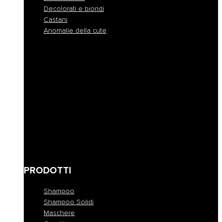
Decolorati e biondi
Castani
Anomalie della cute
Normali
Colorati
Crespi e indisciplinati
Disidratati
Secchi
Fini e privi di volume
Danneggiati
Ricci e mossi
Decolorati e biondi
Castani
Anomalie della cute
PRODOTTI
Shampoo
Shampoo Solidi
Maschere