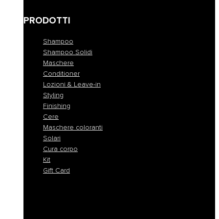
Anomalie della cute
PRODOTTI
Shampoo
Shampoo Solidi
Maschere
Conditioner
Lozioni & Leave-in
Styling
Finishing
Cere
Maschere coloranti
Solari
Cura corpo
Kit
Gift Card
Shampoo
Shampoo Solidi
Maschere
Conditioner