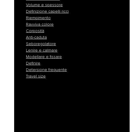
Volume e spessore
Definizione capelli ricci
Riempimento
Ravviva colore
Corposità
Anti-caduta
Seboregolatore
Lenire e calmare
Modellare e fissare
Definire
Detersione frequente
Travel size
Liscio e disciplina
Idratazione
Nutrimento
Antigiallo e cura biondo
Ricostruzione
Protezione colore
Volume e spessore
Definizione capelli ricci