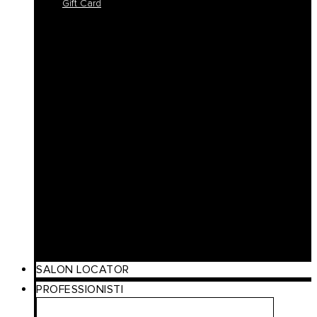
Gift Card
Colorlife
Cool Brunette
Freedom
Icy Blond
K-Smooth
Hydra
Nutro
Regeneration
Volume
Timeless
Curl
Make Up
Beach
Scalp Care
Styling
Gift Card
SALON LOCATOR
PROFESSIONISTI