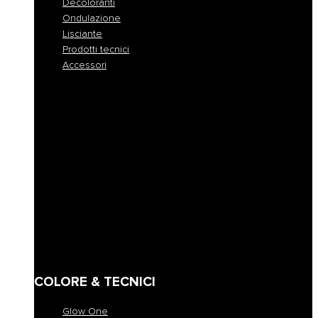
Decoloranti
Ondulazione
Lisciante
Prodotti tecnici
Accessori
Tutte le colorazioni
Colorazione permanente
Colorazione permanente rapida
Colorazione tono su tono
Colorazione demi-permanente
Colorazione a pigmento diretto
Maschere coloranti
Decoloranti
Ondulazione
Lisciante
Prodotti tecnici
Accessori
COLORE & TECNICI
Glow One