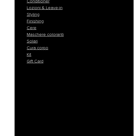
Conditioner
Lozioni & Leave-in
Styling
Finishing
Cere
Maschere coloranti
Solari
Cura corpo
Kit
Gift Card
Shampoo
Shampoo Solidi
Maschere
Conditioner
Lozioni & Leave-in
Styling
Finishing
Cere
Maschere coloranti
Solari
Cura corpo