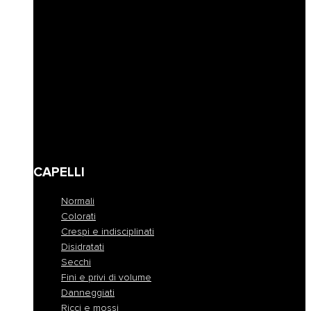
Riempimento
Ravviva colore
Corposità
Anti-caduta
Seboregolatore
Lenire e calmare
Modellare e fissare
Definire
Detersione frequente
Travel size
CAPELLI
Normali
Colorati
Crespi e indisciplinati
Disidratati
Secchi
Fini e privi di volume
Danneggiati
Ricci e mossi