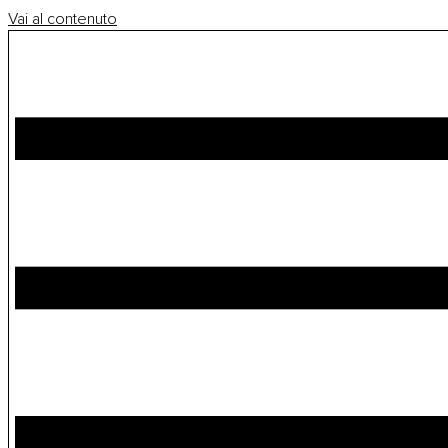
Vai al contenuto